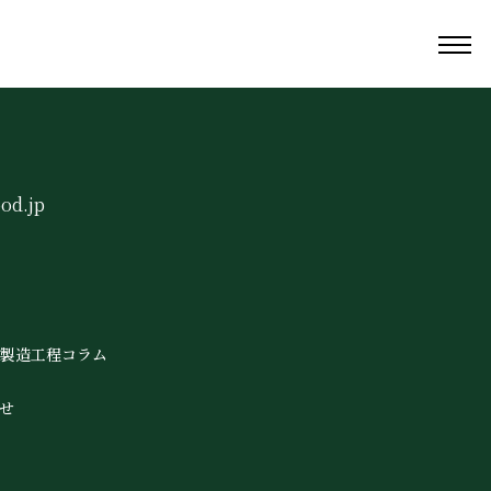
od.jp
製造工程
コラム
せ